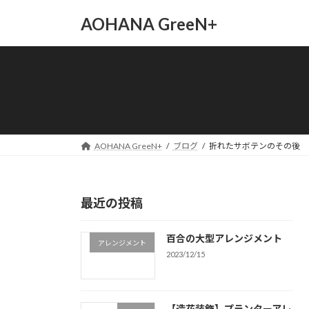
コ
ナ
AOHANA GreeN+
ン
ビ
テ
ゲ
ン
ー
ツ
シ
へ
ョ
ス
ン
キ
に
ッ
移
AOHANA GreeN+
ブログ
折れたサボテンのその後
プ
動
最近の投稿
百合の大型アレンジメント
アレンジメント
2023/12/15
【造花装飾】プランターアレ