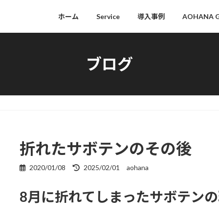
ホーム
Service
導入事例
AOHANA 
ブログ
折れたサボテンのその後
2020/01/08
2025/02/01
aohana
最
終
更
8月に折れてしまったサボテンの
新
日
時