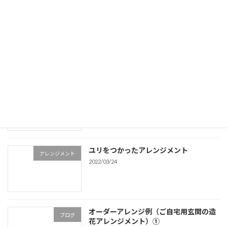
【大型】オーダーアレンジ製作例
アレンジメント
2021/09/25
【造花】向日葵（ひまわり）アレンジ画
アレンジメント
像集
2021/07/15
ユリをつかったアレンジメント
アレンジメント
2022/03/24
オーダーアレンジ例（ご自宅用玄関の造
ブログ
花アレンジメント）①