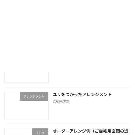
【大型】オーダーアレンジ製作例
アレンジメント
2021/09/25
【造花】向日葵（ひまわり）アレンジ画
アレンジメント
像集
2021/07/15
ユリをつかったアレンジメント
アレンジメント
2022/03/24
オーダーアレンジ例（ご自宅用玄関の造
ブログ