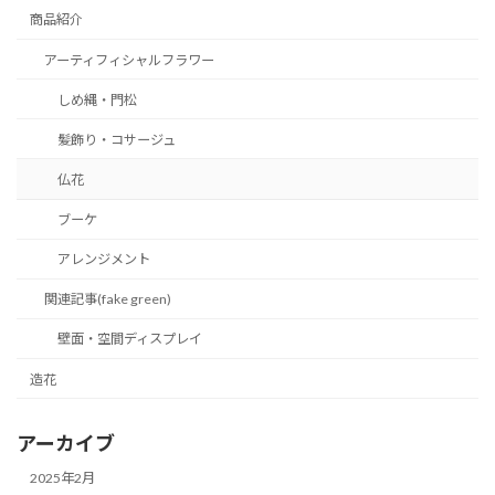
商品紹介
アーティフィシャルフラワー
しめ縄・門松
髪飾り・コサージュ
仏花
ブーケ
アレンジメント
関連記事(fake green)
壁面・空間ディスプレイ
造花
アーカイブ
2025年2月